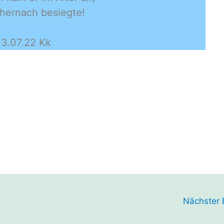
 hernach besiegte!
13.07.22 Kk
Nächster 