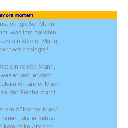
more mortem
inst ein großer Mann,
hm, was ihm beliebte.
kam ein kleiner Mann,
 hernach besiegte!
inst ein reiche Mann,
, was er sah, erwarb.
bekam ein armer Mann
 als der Reiche starb!
nst ein hübscher Mann,
rauen, die er liebte.
 kam er im Alter an,