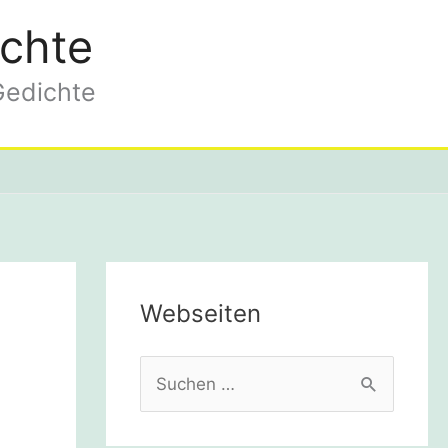
chte
Gedichte
Webseiten
S
u
c