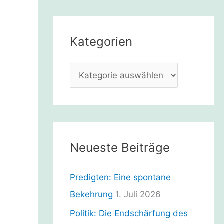
h
e
Kategorien
n
n
K
a
a
c
t
h
e
:
g
Neueste Beiträge
o
r
Predigten: Eine spontane
i
Bekehrung
1. Juli 2026
e
Politik: Die Endschärfung des