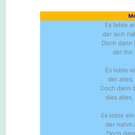
Me
Es lebte e
der sich na
Doch dann 
der ihn
Es lebte e
der alles
Doch dann 
dies alles,
Es lebte ei
der nahm F
Doch dann