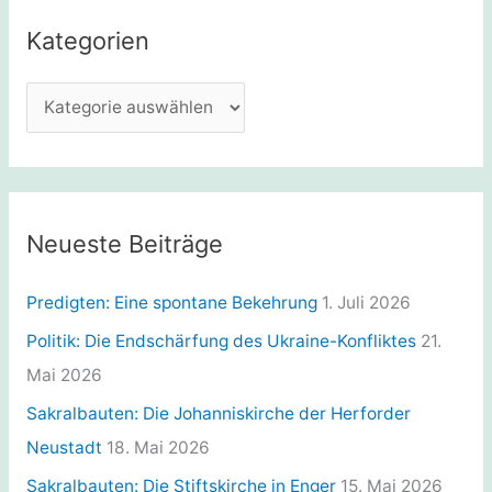
e
Kategorien
n
n
K
a
a
c
t
h
e
:
g
Neueste Beiträge
o
r
Predigten: Eine spontane Bekehrung
1. Juli 2026
i
Politik: Die Endschärfung des Ukraine-Konfliktes
21.
e
Mai 2026
n
Sakralbauten: Die Johanniskirche der Herforder
Neustadt
18. Mai 2026
Sakralbauten: Die Stiftskirche in Enger
15. Mai 2026