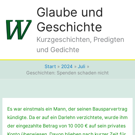
Zum
Glaube und
Inhalt
springen
Geschichte
Kurzgeschichten, Predigten
und Gedichte
Start
2024
Juli
Geschichten: Spenden schaden nicht
Es war einstmals ein Mann, der seinen Bausparvertrag
kündigte. Da er auf ein Darlehn verzichtete, wurde ihm
der eingezahlte Betrag von 10 000 € auf sein privates
Konto überwiesen. Davon blieben nach kurzer Zeit für