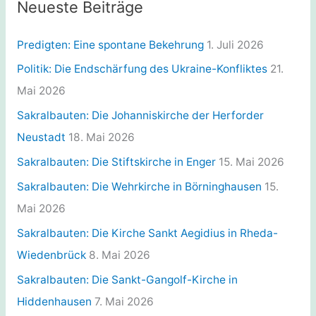
g
Neueste Beiträge
o
r
Predigten: Eine spontane Bekehrung
1. Juli 2026
i
Politik: Die Endschärfung des Ukraine-Konfliktes
21.
e
Mai 2026
n
Sakralbauten: Die Johanniskirche der Herforder
Neustadt
18. Mai 2026
Sakralbauten: Die Stiftskirche in Enger
15. Mai 2026
Sakralbauten: Die Wehrkirche in Börninghausen
15.
Mai 2026
Sakralbauten: Die Kirche Sankt Aegidius in Rheda-
Wiedenbrück
8. Mai 2026
Sakralbauten: Die Sankt-Gangolf-Kirche in
Hiddenhausen
7. Mai 2026