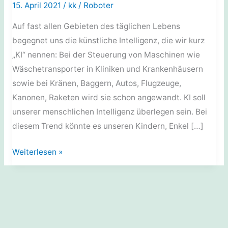
15. April 2021
/
kk
/
Roboter
Auf fast allen Gebieten des täglichen Lebens
begegnet uns die künstliche Intelligenz, die wir kurz
„KI“ nennen: Bei der Steuerung von Maschinen wie
Wäschetransporter in Kliniken und Krankenhäusern
sowie bei Kränen, Baggern, Autos, Flugzeuge,
Kanonen, Raketen wird sie schon angewandt. KI soll
unserer menschlichen Intelligenz überlegen sein. Bei
diesem Trend könnte es unseren Kindern, Enkel […]
Pädagogik:
Weiterlesen »
Unterricht
mit
Hilfe
künstlicher
Intelligenz