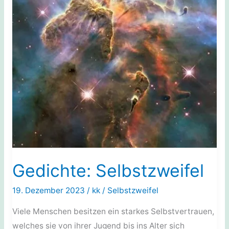
Gedichte: Selbstzweifel
19. Dezember 2023
/
kk
/
Selbstzweifel
Viele Menschen besitzen ein starkes Selbstvertrauen,
welches sie von ihrer Jugend bis ins Alter sich