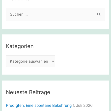
S
u
c
h
e
Kategorien
n
n
K
a
a
c
t
h
e
:
g
Neueste Beiträge
o
r
Predigten: Eine spontane Bekehrung
1. Juli 2026