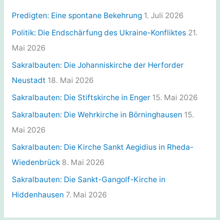
o
r
Predigten: Eine spontane Bekehrung
1. Juli 2026
i
Politik: Die Endschärfung des Ukraine-Konfliktes
21.
e
Mai 2026
n
Sakralbauten: Die Johanniskirche der Herforder
Neustadt
18. Mai 2026
Sakralbauten: Die Stiftskirche in Enger
15. Mai 2026
Sakralbauten: Die Wehrkirche in Börninghausen
15.
Mai 2026
Sakralbauten: Die Kirche Sankt Aegidius in Rheda-
Wiedenbrück
8. Mai 2026
Sakralbauten: Die Sankt-Gangolf-Kirche in
Hiddenhausen
7. Mai 2026