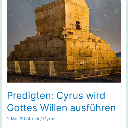
Predigten: Cyrus wird
Gottes Willen ausführen
1. Mai 2024
/
kk
/
Cyrus