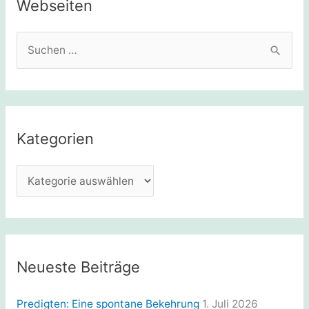
Webseiten
S
u
c
h
e
Kategorien
n
n
K
a
a
c
t
h
e
:
g
Neueste Beiträge
o
r
Predigten: Eine spontane Bekehrung
1. Juli 2026