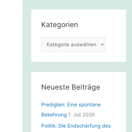
h
e
Kategorien
n
n
K
a
a
c
t
h
e
:
g
Neueste Beiträge
o
r
Predigten: Eine spontane
i
Bekehrung
1. Juli 2026
e
Politik: Die Endschärfung des