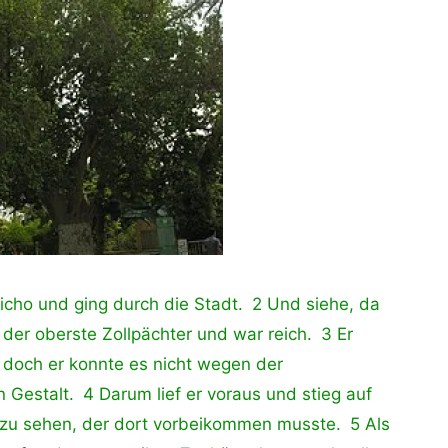
icho und ging durch die Stadt. 2 Und siehe, da
er oberste Zollpächter und war reich. 3 Er
, doch er konnte es nicht wegen der
Gestalt. 4 Darum lief er voraus und stieg auf
zu sehen, der dort vorbeikommen musste. 5 Als