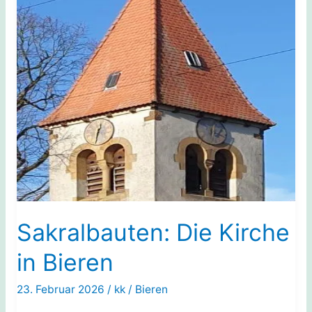
Sakralbauten: Die Kirche
in Bieren
23. Februar 2026
/
kk
/
Bieren