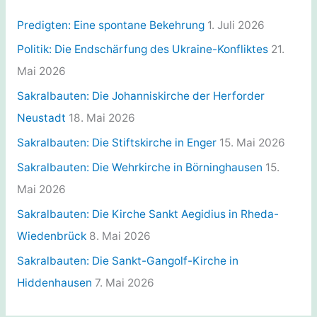
o
r
Predigten: Eine spontane Bekehrung
1. Juli 2026
i
Politik: Die Endschärfung des Ukraine-Konfliktes
21.
e
Mai 2026
n
Sakralbauten: Die Johanniskirche der Herforder
Neustadt
18. Mai 2026
Sakralbauten: Die Stiftskirche in Enger
15. Mai 2026
Sakralbauten: Die Wehrkirche in Börninghausen
15.
Mai 2026
Sakralbauten: Die Kirche Sankt Aegidius in Rheda-
Wiedenbrück
8. Mai 2026
Sakralbauten: Die Sankt-Gangolf-Kirche in
Hiddenhausen
7. Mai 2026