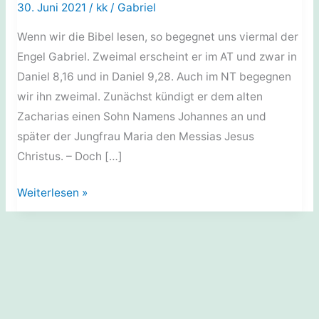
30. Juni 2021
/
kk
/
Gabriel
Wenn wir die Bibel lesen, so begegnet uns viermal der
Engel Gabriel. Zweimal erscheint er im AT und zwar in
Daniel 8,16 und in Daniel 9,28. Auch im NT begegnen
wir ihn zweimal. Zunächst kündigt er dem alten
Zacharias einen Sohn Namens Johannes an und
später der Jungfrau Maria den Messias Jesus
Christus. – Doch […]
Religionen:
Weiterlesen »
Zwei
verschiedene
Engel
mit
Namen
Gabriel