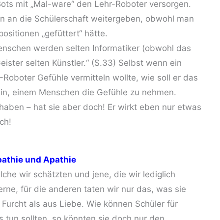
ts mit „Mal-ware“ den Lehr-Roboter versorgen.
n an die Schülerschaft weitergeben, obwohl man
ositionen „gefüttert“ hätte.
 Menschen werden selten Informatiker (obwohl das
Geister selten Künstler.“ (S.33) Selbst wenn ein
oboter Gefühle vermitteln wollte, wie soll er das
sein, einem Menschen die Gefühle zu nehmen.
e haben – hat sie aber doch! Er wirkt eben nur etwas
ch!
athie und Apathie
lche wir schätzten und jene, die wir lediglich
gerne, für die anderen taten wir nur das, was sie
Furcht als aus Liebe. Wie können Schüler für
tun sollten, so könnten sie doch nur den