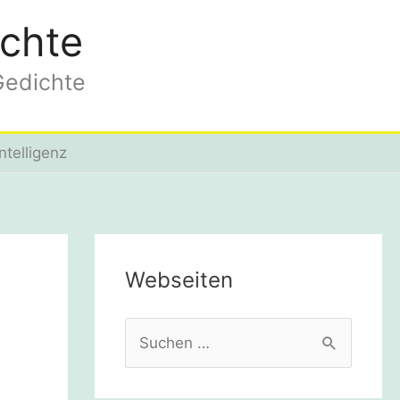
chte
Gedichte
ntelligenz
Webseiten
S
u
c