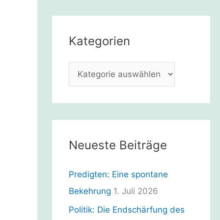
h
e
Kategorien
n
n
K
a
a
c
t
h
e
:
g
Neueste Beiträge
o
r
Predigten: Eine spontane
i
Bekehrung
1. Juli 2026
e
Politik: Die Endschärfung des