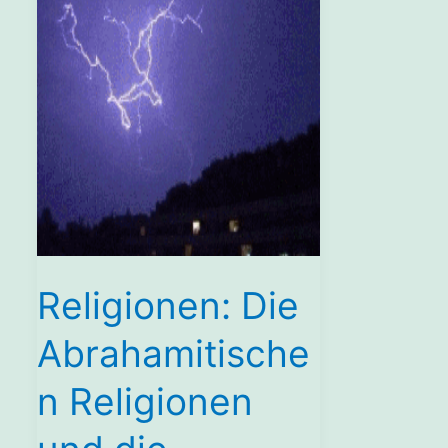
Religionen: Die
Abrahamitische
n Religionen