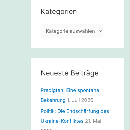
e
Kategorien
n
n
K
a
a
c
t
h
e
:
g
Neueste Beiträge
o
r
Predigten: Eine spontane
i
Bekehrung
1. Juli 2026
e
Politik: Die Endschärfung des
n
Ukraine-Konfliktes
21. Mai