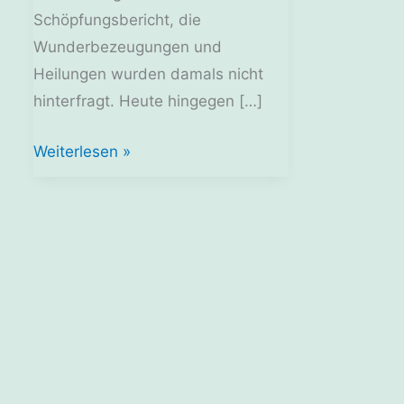
Schöpfungsbericht, die
Wunderbezeugungen und
Heilungen wurden damals nicht
hinterfragt. Heute hingegen […]
Religionen:
Weiterlesen »
Die
Abrahamitischen
Religionen
und
die
Evolution