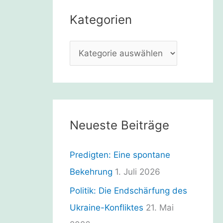
e
Kategorien
n
n
K
a
a
c
t
h
e
:
g
Neueste Beiträge
o
r
Predigten: Eine spontane
i
Bekehrung
1. Juli 2026
e
Politik: Die Endschärfung des
n
Ukraine-Konfliktes
21. Mai