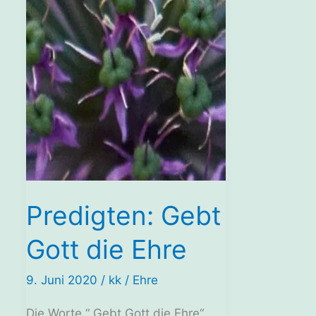
Predigten: Gebt
Gott die Ehre
9. Juni 2020
/
kk
/
Ehre
Die Worte “ Gebt Gott die Ehre“