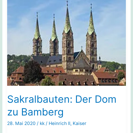
Sakralbauten: Der Dom
zu Bamberg
28. Mai 2020
/
kk
/
Heinrich II
,
Kaiser