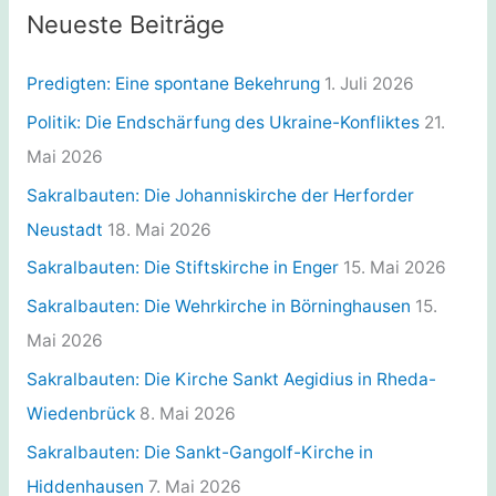
:
g
Neueste Beiträge
o
r
Predigten: Eine spontane Bekehrung
1. Juli 2026
i
Politik: Die Endschärfung des Ukraine-Konfliktes
21.
e
Mai 2026
n
Sakralbauten: Die Johanniskirche der Herforder
Neustadt
18. Mai 2026
Sakralbauten: Die Stiftskirche in Enger
15. Mai 2026
Sakralbauten: Die Wehrkirche in Börninghausen
15.
Mai 2026
Sakralbauten: Die Kirche Sankt Aegidius in Rheda-
Wiedenbrück
8. Mai 2026
Sakralbauten: Die Sankt-Gangolf-Kirche in
Hiddenhausen
7. Mai 2026