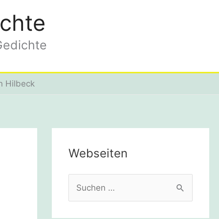
chte
Gedichte
n Hilbeck
Webseiten
S
u
c