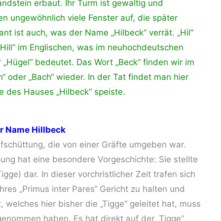
dstein erbaut. Ihr Turm ist gewaltig und
en ungewöhnlich viele Fenster auf, die später
nt ist auch, was der Name „Hilbeck“ verrät. „Hil“
Hill“ im Englischen, was im neuhochdeutschen
 „Hügel“ bedeutet. Das Wort „Beck“ finden wir im
 oder „Bach“ wieder. In der Tat findet man hier
te des Hauses „Hilbeck“ speiste.
er Name Hillbeck
ufschüttung, die von einer Gräfte umgeben war.
gung hat eine besondere Vorgeschichte: Sie stellte
igge) dar. In dieser vorchristlicher Zeit trafen sich
hres „Primus inter Pares“ Gericht zu halten und
 welches hier bisher die „Tigge“ geleitet hat, muss
ngenommen haben. Es hat direkt auf der „Tigge“