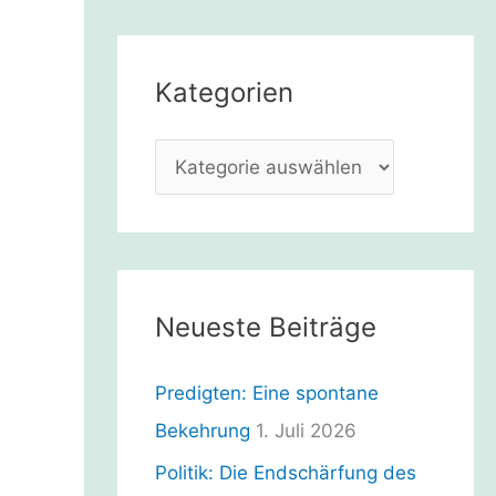
h
e
Kategorien
n
n
K
a
a
c
t
h
e
:
g
Neueste Beiträge
o
r
Predigten: Eine spontane
i
Bekehrung
1. Juli 2026
e
Politik: Die Endschärfung des