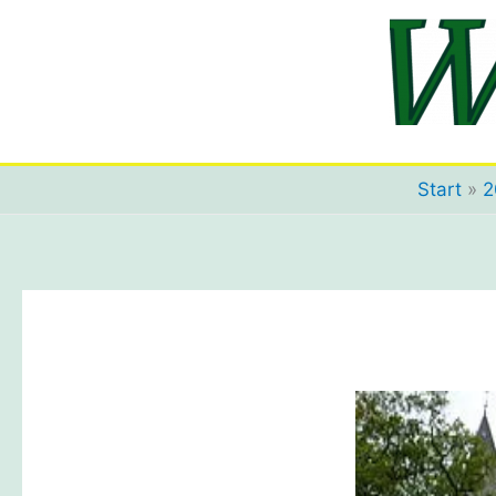
Zum
Inhalt
springen
Start
2