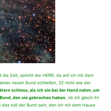
 die Zeit, spricht der HERR, da will ich mit dem
einen neuen Bund schließen, 32 nicht wie der
ätern schloss, als ich sie bei der Hand nahm, um
 Bund, den sie gebrochen haben
, ob ich gleich ihr
n das soll der Bund sein, den ich mit dem Hause