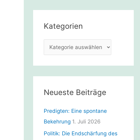
h
e
Kategorien
n
n
K
a
a
c
t
h
e
:
g
Neueste Beiträge
o
r
Predigten: Eine spontane
i
Bekehrung
1. Juli 2026
e
Politik: Die Endschärfung des