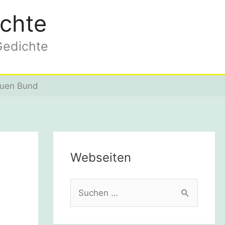
chte
Gedichte
euen Bund
Webseiten
S
u
c