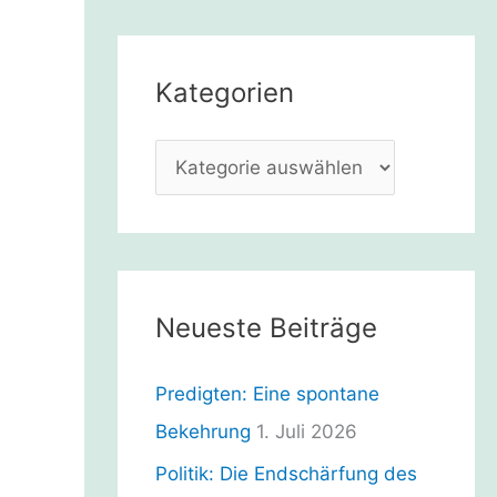
h
e
Kategorien
n
n
K
a
a
c
t
h
e
:
g
Neueste Beiträge
o
r
Predigten: Eine spontane
i
Bekehrung
1. Juli 2026
e
Politik: Die Endschärfung des