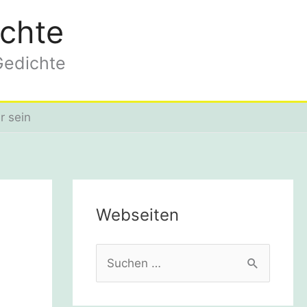
chte
Gedichte
r sein
Webseiten
S
u
c