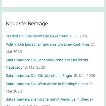
c
t
h
e
:
g
Neueste Beiträge
o
r
Predigten: Eine spontane Bekehrung
1. Juli 2026
i
Politik: Die Endschärfung des Ukraine-Konfliktes
21.
e
Mai 2026
n
Sakralbauten: Die Johanniskirche der Herforder
Neustadt
18. Mai 2026
Sakralbauten: Die Stiftskirche in Enger
15. Mai 2026
Sakralbauten: Die Wehrkirche in Börninghausen
15.
Mai 2026
Sakralbauten: Die Kirche Sankt Aegidius in Rheda-