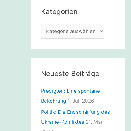
e
Kategorien
n
n
K
a
a
c
t
h
e
:
g
Neueste Beiträge
o
r
Predigten: Eine spontane
i
Bekehrung
1. Juli 2026
e
Politik: Die Endschärfung des
n
Ukraine-Konfliktes
21. Mai