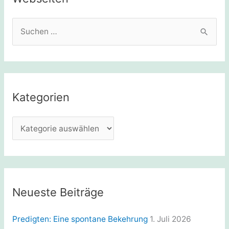
S
u
c
h
e
Kategorien
n
n
K
a
a
c
t
h
e
:
g
Neueste Beiträge
o
r
Predigten: Eine spontane Bekehrung
1. Juli 2026