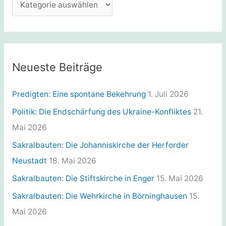
K
a
a
c
t
h
e
:
g
Neueste Beiträge
o
r
Predigten: Eine spontane Bekehrung
1. Juli 2026
i
Politik: Die Endschärfung des Ukraine-Konfliktes
21.
e
Mai 2026
n
Sakralbauten: Die Johanniskirche der Herforder
Neustadt
18. Mai 2026
Sakralbauten: Die Stiftskirche in Enger
15. Mai 2026
Sakralbauten: Die Wehrkirche in Börninghausen
15.
Mai 2026