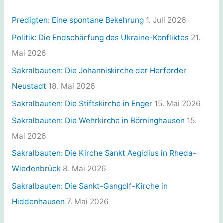
o
r
Predigten: Eine spontane Bekehrung
1. Juli 2026
i
Politik: Die Endschärfung des Ukraine-Konfliktes
21.
e
Mai 2026
n
Sakralbauten: Die Johanniskirche der Herforder
Neustadt
18. Mai 2026
Sakralbauten: Die Stiftskirche in Enger
15. Mai 2026
Sakralbauten: Die Wehrkirche in Börninghausen
15.
Mai 2026
Sakralbauten: Die Kirche Sankt Aegidius in Rheda-
Wiedenbrück
8. Mai 2026
Sakralbauten: Die Sankt-Gangolf-Kirche in
Hiddenhausen
7. Mai 2026