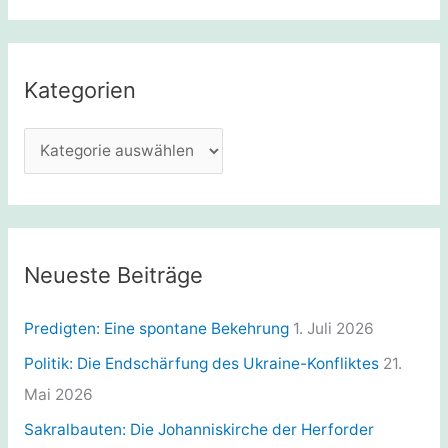
c
h
e
Kategorien
n
n
K
a
a
c
t
h
e
:
g
Neueste Beiträge
o
r
Predigten: Eine spontane Bekehrung
1. Juli 2026
i
Politik: Die Endschärfung des Ukraine-Konfliktes
21.
e
Mai 2026
n
Sakralbauten: Die Johanniskirche der Herforder