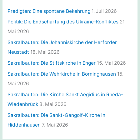
o
r
Predigten: Eine spontane Bekehrung
1. Juli 2026
i
Politik: Die Endschärfung des Ukraine-Konfliktes
21.
e
Mai 2026
n
Sakralbauten: Die Johanniskirche der Herforder
Neustadt
18. Mai 2026
Sakralbauten: Die Stiftskirche in Enger
15. Mai 2026
Sakralbauten: Die Wehrkirche in Börninghausen
15.
Mai 2026
Sakralbauten: Die Kirche Sankt Aegidius in Rheda-
Wiedenbrück
8. Mai 2026
Sakralbauten: Die Sankt-Gangolf-Kirche in
Hiddenhausen
7. Mai 2026