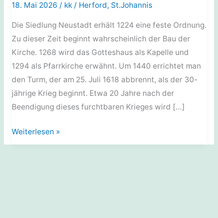
18. Mai 2026
/
kk
/
Herford
,
St.Johannis
Die Siedlung Neustadt erhält 1224 eine feste Ordnung.
Zu dieser Zeit beginnt wahrscheinlich der Bau der
Kirche. 1268 wird das Gotteshaus als Kapelle und
1294 als Pfarrkirche erwähnt. Um 1440 errichtet man
den Turm, der am 25. Juli 1618 abbrennt, als der 30-
jährige Krieg beginnt. Etwa 20 Jahre nach der
Beendigung dieses furchtbaren Krieges wird […]
Sakralbauten:
Weiterlesen »
Die
Johanniskirche
der
Herforder
Neustadt