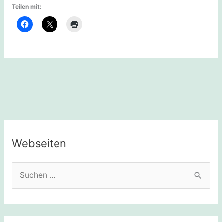
Teilen mit:
Webseiten
S
u
c
h