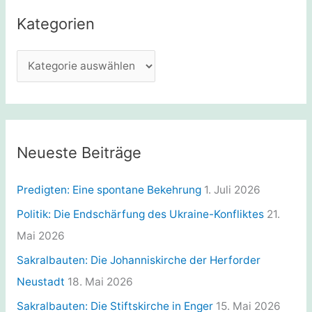
e
Kategorien
n
n
K
a
a
c
t
h
e
:
g
Neueste Beiträge
o
r
Predigten: Eine spontane Bekehrung
1. Juli 2026
i
Politik: Die Endschärfung des Ukraine-Konfliktes
21.
e
Mai 2026
n
Sakralbauten: Die Johanniskirche der Herforder
Neustadt
18. Mai 2026
Sakralbauten: Die Stiftskirche in Enger
15. Mai 2026