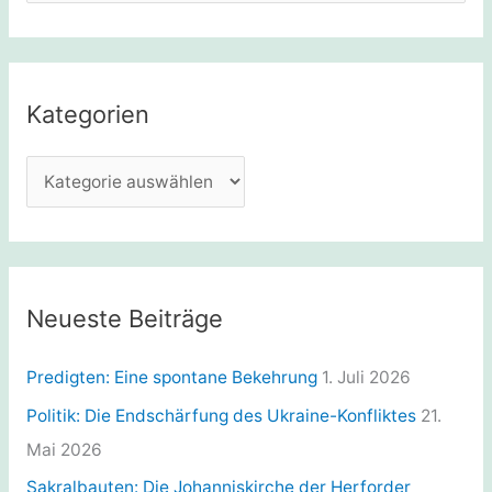
c
h
e
Kategorien
n
n
K
a
a
c
t
h
e
:
g
Neueste Beiträge
o
r
Predigten: Eine spontane Bekehrung
1. Juli 2026
i
Politik: Die Endschärfung des Ukraine-Konfliktes
21.
e
Mai 2026
n
Sakralbauten: Die Johanniskirche der Herforder