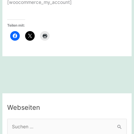
[woocommerce_my_account]
Teilen mit:
Webseiten
S
u