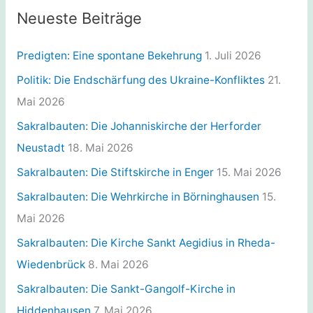
:
g
Neueste Beiträge
o
r
Predigten: Eine spontane Bekehrung
1. Juli 2026
i
Politik: Die Endschärfung des Ukraine-Konfliktes
21.
e
Mai 2026
n
Sakralbauten: Die Johanniskirche der Herforder
Neustadt
18. Mai 2026
Sakralbauten: Die Stiftskirche in Enger
15. Mai 2026
Sakralbauten: Die Wehrkirche in Börninghausen
15.
Mai 2026
Sakralbauten: Die Kirche Sankt Aegidius in Rheda-
Wiedenbrück
8. Mai 2026
Sakralbauten: Die Sankt-Gangolf-Kirche in
Hiddenhausen
7. Mai 2026