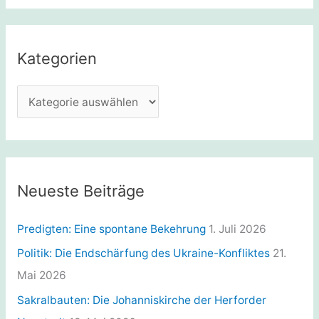
c
h
e
Kategorien
n
n
K
a
a
c
t
h
e
:
g
Neueste Beiträge
o
r
Predigten: Eine spontane Bekehrung
1. Juli 2026
i
Politik: Die Endschärfung des Ukraine-Konfliktes
21.
e
Mai 2026
n
Sakralbauten: Die Johanniskirche der Herforder