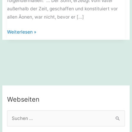
folgendermaßen: “… Der Sohn, erzeugt vom Vater
außerhalb der Zeit, geschaffen und konstituiert vor
allen Äonen, war nicht, bevor er […]
Geschichte:
Weiterlesen »
Die
Bekehrung
der
Germanen
Webseiten
S
u