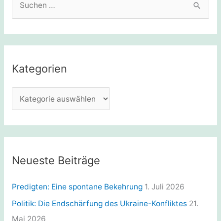
u
c
h
e
Kategorien
n
n
K
a
a
c
t
h
e
:
g
Neueste Beiträge
o
r
Predigten: Eine spontane Bekehrung
1. Juli 2026
i
Politik: Die Endschärfung des Ukraine-Konfliktes
21.
e
Mai 2026