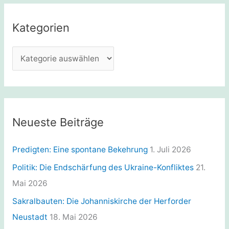
h
e
Kategorien
n
n
K
a
a
c
t
h
e
:
g
Neueste Beiträge
o
r
Predigten: Eine spontane Bekehrung
1. Juli 2026
i
Politik: Die Endschärfung des Ukraine-Konfliktes
21.
e
Mai 2026
n
Sakralbauten: Die Johanniskirche der Herforder
Neustadt
18. Mai 2026