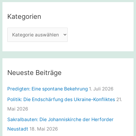
h
e
Kategorien
n
n
K
a
a
c
t
h
e
:
g
Neueste Beiträge
o
r
Predigten: Eine spontane Bekehrung
1. Juli 2026
i
Politik: Die Endschärfung des Ukraine-Konfliktes
21.
e
Mai 2026
n
Sakralbauten: Die Johanniskirche der Herforder
Neustadt
18. Mai 2026