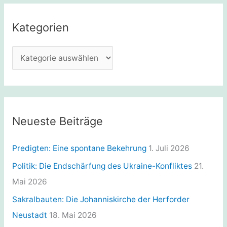
h
e
Kategorien
n
n
K
a
a
c
t
h
e
:
g
Neueste Beiträge
o
r
Predigten: Eine spontane Bekehrung
1. Juli 2026
i
Politik: Die Endschärfung des Ukraine-Konfliktes
21.
e
Mai 2026
n
Sakralbauten: Die Johanniskirche der Herforder
Neustadt
18. Mai 2026